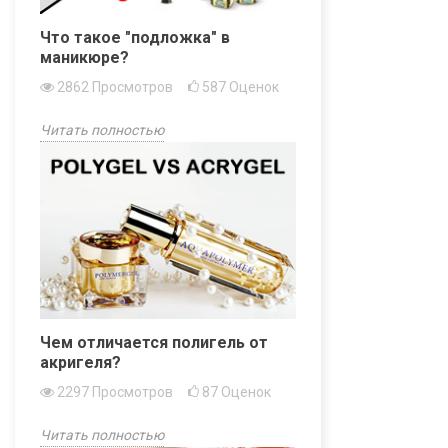
Что такое "подложка" в
маникюре?
2862
Просмотров
587
Оценок
Читать полностью
Чем отличается полигель от
акригеля?
2297
Просмотров
87
Оценок
Читать полностью