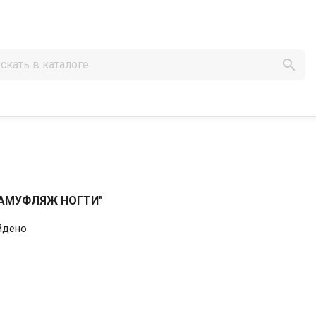

 КАМУФЛЯЖ НОГТИ"
йдено