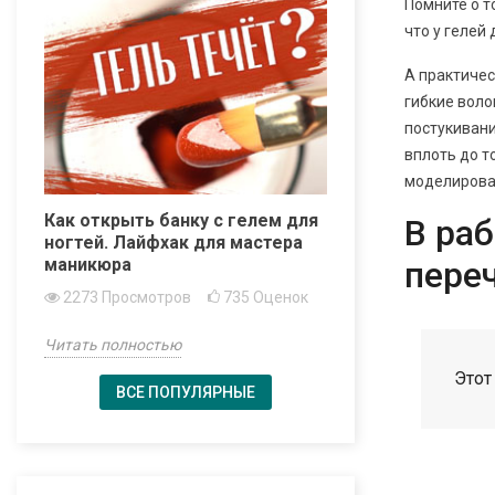
Помните о т
что у гелей
А практичес
гибкие воло
постукивани
вплоть до т
моделирован
Как открыть банку с гелем для
В раб
ногтей. Лайфхак для мастера
переч
маникюра
2273
Просмотров
735
Оценок
Читать полностью
Этот
ВСЕ ПОПУЛЯРНЫЕ