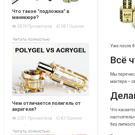
Что такое "подложка" в
маникюре?
2874
Просмотров
587
Оценок
Читать полностью
Уже после б
Всё ч
Мы перечисл
мастера – с
Дела
Чем отличается полигель от
акригеля?
Что касаетс
настоятельн
2301
Просмотров
87
Оценок
без липкост
Читать полностью