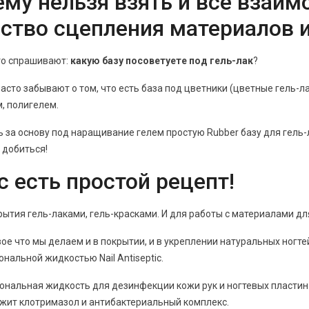
му нельзя взять и всё взаим
ство сцепления материалов и
то спрашивают:
какую базу посоветуете под гель-лак
?
асто забывают о том, что есть база под цветники (цветные гель-л
, полигелем.
ь за основу под наращивание гелем простую Rubber базу для гель
 добиться!
с есть простой рецепт!
рытия гель-лаками, гель-красками. И для работы с материалами д
вое что мы делаем и в покрытии, и в укреплении натуральных ногте
нальной жидкостью Nail Antiseptic.
нальная жидкость для дезинфекции кожи рук и ногтевых пластин
жит клотримазол и антибактериальный комплекс.