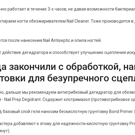
но работает в течение 3-х часов, не давая возможности бактериа
тираем ногти обезжиривателем Nail Cleaner. Тоже производится в
тся после нанесения Nail Antiseptic и опила ногтей.
 действие дегидратора и способствует улучшению сцепления иску
а закончили с обработкой, н
товки для безупречного сцеп
но, дальше мы рекомендуем антигрибковый дегидратор для обезв
- Nail Prep Degidrant. Содержит клотримазол (противогрибковое ср
д базовый слой геля наносим бескислотную грунтовку Bоnd Primer.
стера добавляют к этому для надёжности кислотную грунтовку Prim
инут).