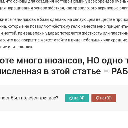
ом, что основы для создания ногтевой химии у всех брендов очень 
 для наращивания основа жёсткая, как правило, это акриловые оли
ки все гель-лаковые базы сделаны на связующем веществе происхо
кна, которые не позволяют жёсткому гелю качественно прицепиться 
и ногтей, при зацепах и ударах потеряется жёсткость или пластич
ого, что всё покрытие может отойти в виде небольших или средних
ие или гель-лак.
оте много нюансов, НО одно т
исленная в этой статье – РА
 пост был полезен для вас?
да
(4)
нет
(0)