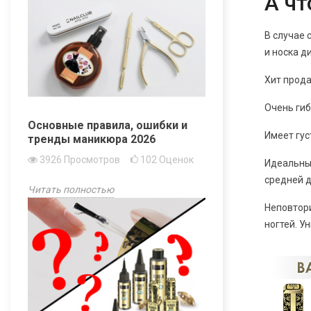
А чт
В случае 
и носка д
Хит прод
Очень гиб
Основные правила, ошибки и
Имеет гус
тренды маникюра 2026
3926
Просмотров
102
Оценок
Идеальн
средней 
Читать полностью
Неповто
ногтей. У