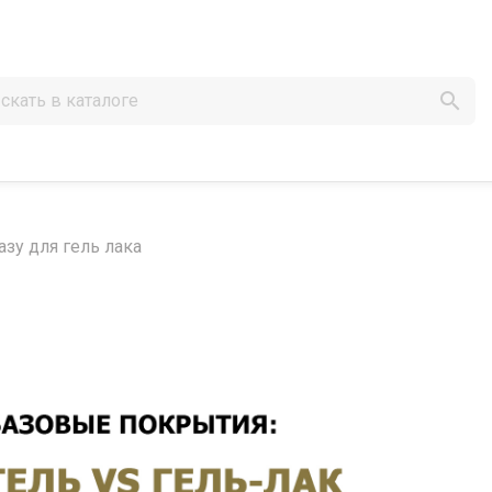

азу для гель лака