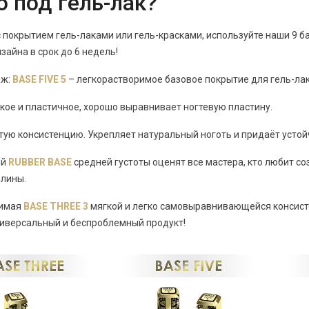
о под гель-лак?
с покрытием гель-лаками или гель-красками, используйте наши 9 б
изайна в срок до 6 недель!
аж:
BASE FIVE 5
– легкорастворимое базовое покрытие для гель-ла
кое и пластичное, хорошо выравнивает ногтевую пластину.
тую консистенцию. Укрепляет натуральный ноготь и придаёт усто
ый
RUBBER BASE
средней густоты оценят все мастера, кто любит с
длины.
римая
BASE THREE 3
мягкой и легко самовыравнивающейся консисте
ниверсальный и беспроблемный продукт!