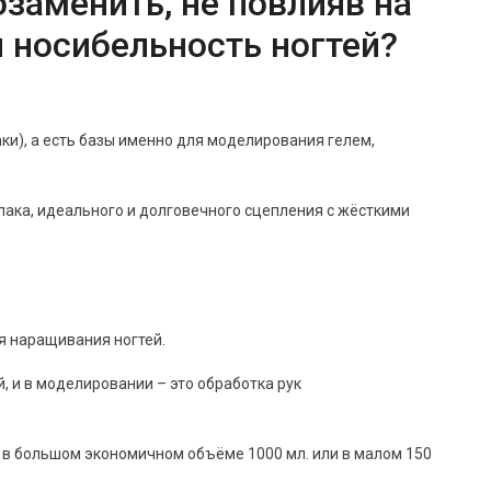
озаменить, не повлияв на
 носибельность ногтей?
аки), а есть базы именно для моделирования гелем,
-лака, идеального и долговечного сцепления с жёсткими
ля наращивания ногтей.
й, и в моделировании – это обработка рук
 в большом экономичном объёме 1000 мл. или в малом 150