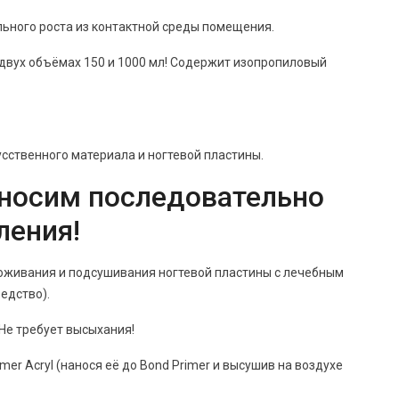
льного роста из контактной среды помещения.
 двух объёмах 150 и 1000 мл! Содержит изопропиловый
сственного материала и ногтевой пластины.
аносим последовательно
ления!
оживания и подсушивания ногтевой пластины с лечебным
едство).
 Не требует высыхания!
er Acryl (нанося её до Bond Primer и высушив на воздухе