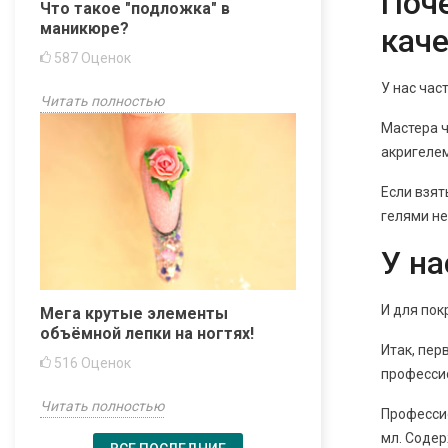
Поче
Что такое "подложка" в
маникюре?
каче
587
Оценок
У нас час
Читать полностью
Мастера ч
акригелем
Если взят
гелями не
У на
И для пок
Мега крутые элементы
объёмной лепки на ногтях!
Итак, пер
516
Оценок
профессио
Читать полностью
Профессио
мл. Содер