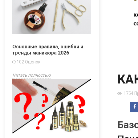
Основные правила, ошибки и
тренды маникюра 2026
102
Оценок
КА
Читать полностью
1754
П
Баз