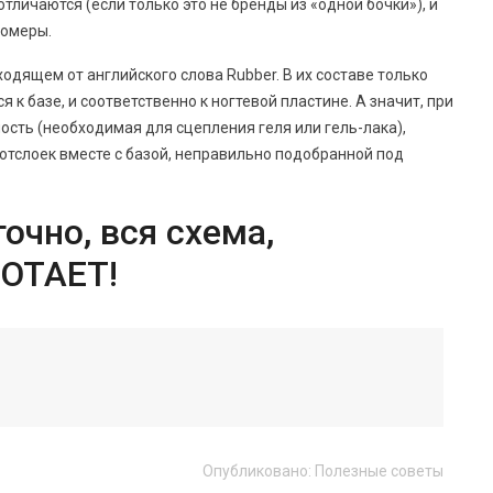
отличаются (если только это не бренды из «одной бочки»), и
гомеры.
дящем от английского слова Rubber. В их составе только
к базе, и соответственно к ногтевой пластине. А значит, при
ность (необходимая для сцепления геля или гель-лака),
 отслоек вместе с базой, неправильно подобранной под
очно, вся схема,
БОТАЕТ!
Опубликовано:
Полезные советы