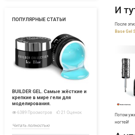
И ту
ПОПУЛЯРНЫЕ СТАТЬИ
После эти
Base Gel 
BUILDER GEL. Самые жёсткие и
крепкие в мире гели для
моделирования.
6389
Просмотров
21
Оценок
Потом уже
ногтей!
Читать полностью