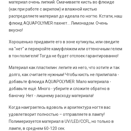
материал очень липкий. Смачиваете кисть во флюиде
(как при работе с акрилом) и влажной кистью
распределяете материал до идеала по ногтю. Кстати, наш
флюид AQUAPOLYMER пахнет... Лимонадом. Очень
вкусно!
Хорошенько придавите его в зоне кутикулы, или сведите
на "нет" и перекройте камуфляжем или оттеночным гелем
в тон полигеля! Тогда не будет отслоек гарантированно!
Материал как пластилин: лепите из него, что хотите и так
долго, как считаете нужным! Чтобы кисть не прилипала -
добавьте флюида AQUAPOLYMER. Мало материала -
добавьте ещё. Много - уберите и сложите обратно в
баночку. Нет - лишнему расходу материала!
Когда наиграетесь вдоволь и архитектура ногтя вас
удовлетворит полностью – отправляете в лампу!
Полимеризуется материал в UV/LED/CCFL, но только в
лампе, в среднем 60-120 сек.