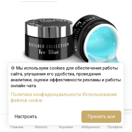
🍪 Мы используем cookies для обеспечения работы
сайта, улучшения его удобства, проведения
аналитики, оценки эффективности рекламы и работы
онлайн-чата.
BUILDER GEL. САМЫЕ ЖЁСТКИЕ И КРЕПКИЕ
В МИРЕ ГЕЛИ ДЛЯ МОДЕЛИРОВАНИЯ.
Политика конфиденциальности
Использование
файлов cookie
6388
Просмотров
21
Оценок
Для мастера по маникюру очень важно качество и
Настроить
Принять все
долговечность покрытия на ногтях клиента.





1
Профессионал ногтевого...
Главная
Каталог
Корзина
Избранное
Профиль