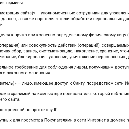
ие термины:
инистрация сайта)» — уполномоченные сотрудники для управлен
 данных, а также определяет цели обработки персональных да
и.
аяся к прямо или косвенно определенному физическому лицу (
(операция) или совокупность действий (операций), совершаемы
чая сбор, запись, систематизацию, накопление, хранение, уточ
ичивание, блокирование, удаление, уничтожение персональных д
тельное требование для соблюдения лицом, получившим доступ
ого законного основания.
ователь)» — лицо, имеющее доступ к Сайту, посредством сети 
ером и хранимый на компьютере пользователя, который веб-кли
его сайта.
построенной по протоколу IP.
упных для просмотра Покупателями в сети Интернет в домене n-