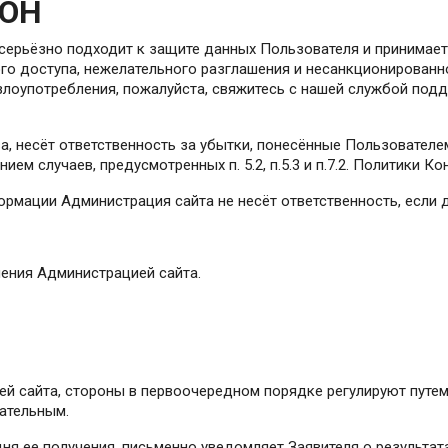
РОН
и серьёзно подходит к защите данных Пользователя и принима
о доступа, нежелательного разглашения и несанкционированно
оупотребления, пожалуйста, свяжитесь с нашей службой поддер
тва, несёт ответственность за убытки, понесённые Пользовате
ием случаев, предусмотренных п. 5.2, п.5.3 и п.7.2. Политики К
формации Администрация сайта не несёт ответственность, есл
чения Администрацией сайта.
й сайта, стороны в первоочередном порядке регулируют путем 
ательным.
дня ее получения, письменно уведомляет Заявителя о результат