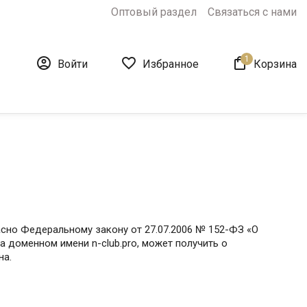
Оптовый раздел
Связаться с нами
1



Войти
Избранное
Корзина
но Федеральному закону от 27.07.2006 № 152-ФЗ «О
 доменном имени n-club.pro, может получить о
на.