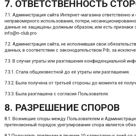
7. ОТВЕТСТВЕННОСТЬ СТО
7.1. Администрация сайта Интернет-магазина ответственно 
неправомерного использования, потери, несанкционированног
данные не защищены должным образом, или есть признаки зл
info@n-club.pro
7.2. Администрация сайта, не исполнившая свои обязательс
данных, в соответствии с законодательством РФ, за исключен
7.3. В случае утраты или разглашения конфиденциальной ин
7.3.1. Стала общеизвестной до её утраты или разглашения.
7.3.2. Была получена от третьей стороны до момента её полу
7.3.3. Была разглашена с согласия Пользователя.
8. РАЗРЕШЕНИЕ СПОРОВ
8.1. Возникшие споры между Пользователем и Администрацие
претензионный порядок урегулирования спора является обяз
8.2.Получатель претензии в течение 10 календарных дней со 