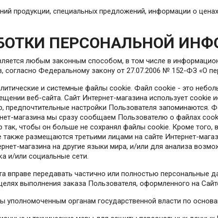
ений продукции, специальных предложений, информации о ценах
РАБОТКИ ПЕРСОНАЛЬНОЙ ИН
вляется любым законным способом, в том числе в информацио
в, согласно Федеральному закону от 27.07.2006 № 152-ФЗ «О п
алитические и системные файлы cookie. Файл cookie - это небо
ещении веб-сайта. Сайт Интернет-магазина использует cookie 
мер, предпочтительные настройки Пользователя запоминаются. 
рнет-магазина мы сразу сообщаем Пользователю о файлах cook
ер так, чтобы он больше не сохранял файлы cookie. Кроме того
 также размещаются третьими лицами на сайте Интернет-магази
рнет-магазина на другие языки мира, и/или для анализа возмо
а и/или социальные сети.
айта вправе передавать частично или полностью персональные 
 целях выполнения заказа Пользователя, оформленного на Сайт
ны уполномоченным органам государственной власти по основа