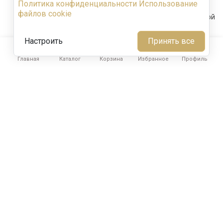
Политика конфиденциальности
Использование
1853
Просмотров
283
понравилось
файлов cookie
Полезная информация о свойствах и работе с кислотной
грунтовкой под базовый слой акрила PRIMER ACRYL
Настроить
Принять все
Читать полностью





1
Главная
Каталог
Корзина
Избранное
Профиль