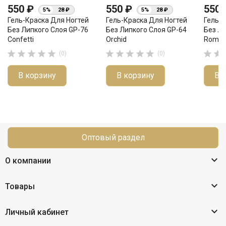
550 ₽
550 ₽
550
5%
28 ₽
5%
28 ₽
Гель-Краска Для Ногтей
Гель-Краска Для Ногтей
Гель-К
Без Липкого Слоя GP-76
Без Липкого Слоя GP-64
Без Ли
Confetti
Orchid
Roman












(0)
(0)
В корзину
В корзину
В 
Оптовый раздел

О компании

Товары

Личный кабинет