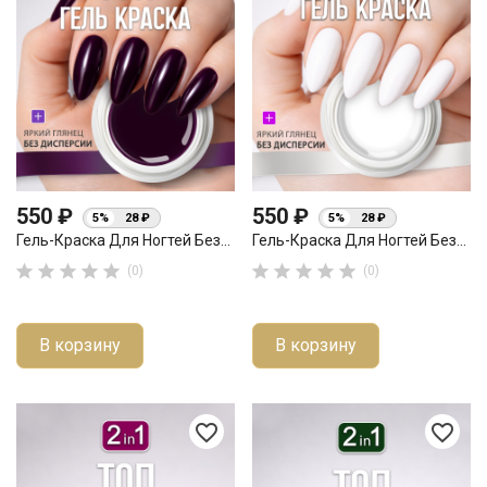
550 ₽
550 ₽
5%
28 ₽
5%
28 ₽
Гель-Краска Для Ногтей Без...
Гель-Краска Для Ногтей Без...










(0)
(0)
В корзину
В корзину
favorite_border
favorite_border