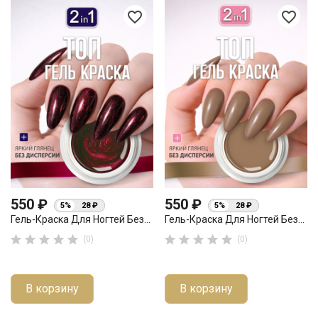
favorite_border
favorite_border
550 ₽
550 ₽
5%
28 ₽
5%
28 ₽
Гель-Краска Для Ногтей Без...
Гель-Краска Для Ногтей Без...










(0)
(0)
В корзину
В корзину