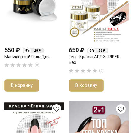
550 ₽
650 ₽
5%
28 ₽
5%
33 ₽
Маникюрный Гель Для...
Гель-Краска ART STRIPER
Без...





(0)





(0)
В корзину
В корзину
favorite_border
favorite_border