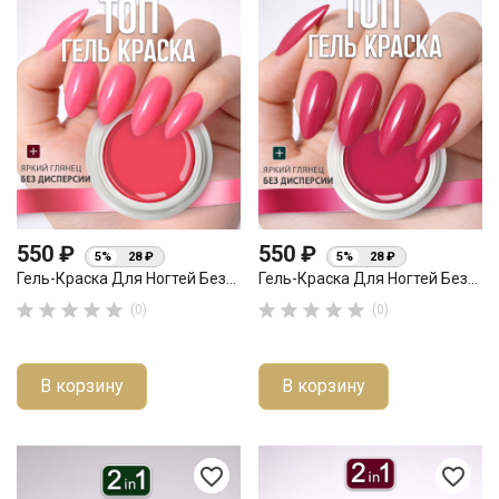
550 ₽
550 ₽
5%
28 ₽
5%
28 ₽
Гель-Краска Для Ногтей Без...
Гель-Краска Для Ногтей Без...










(0)
(0)
В корзину
В корзину
favorite_border
favorite_border