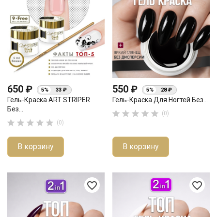
650 ₽
550 ₽
5%
33 ₽
5%
28 ₽
Гель-Краска ART STRIPER
Гель-Краска Для Ногтей Без...
Без...





(0)





(0)
В корзину
В корзину
favorite_border
favorite_border