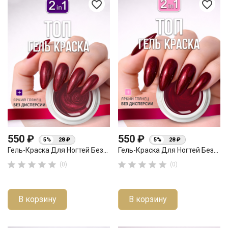
favorite_border
favorite_border
550 ₽
550 ₽
5%
28 ₽
5%
28 ₽
Гель-Краска Для Ногтей Без...
Гель-Краска Для Ногтей Без...










(0)
(0)
В корзину
В корзину