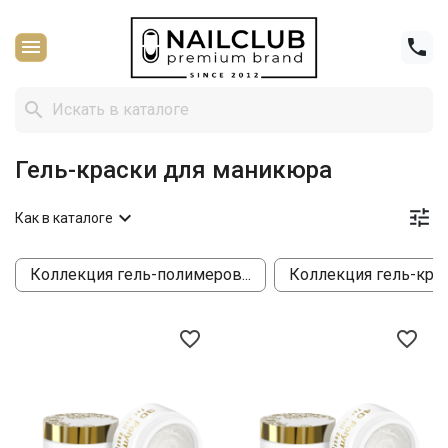



Гель-краски для маникюра


Как в каталоге
Коллекция гель-полимеров...
Коллекция гель-красо
favorite_border
favorite_border