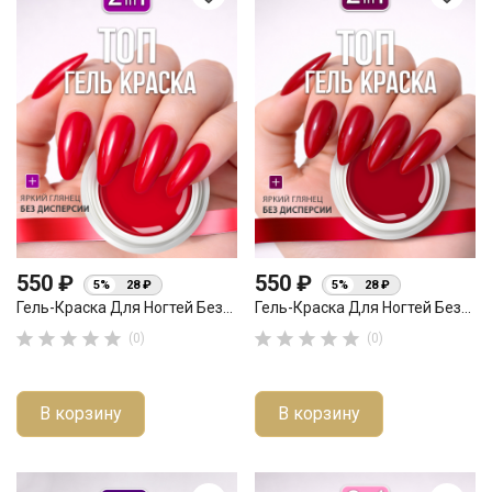
550 ₽
550 ₽
5%
28 ₽
5%
28 ₽
Гель-Краска Для Ногтей Без...
Гель-Краска Для Ногтей Без...










(0)
(0)
В корзину
В корзину