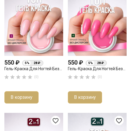
550 ₽
550 ₽
5%
28 ₽
5%
28 ₽
Гель-Краска Для Ногтей Без...
Гель-Краска Для Ногтей Без...










(0)
(0)
В корзину
В корзину
favorite_border
favorite_border