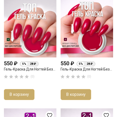
550 ₽
550 ₽
5%
28 ₽
5%
28 ₽
Гель-Краска Для Ногтей Без...
Гель-Краска Для Ногтей Без...










(0)
(0)
В корзину
В корзину
favorite_border
favorite_border