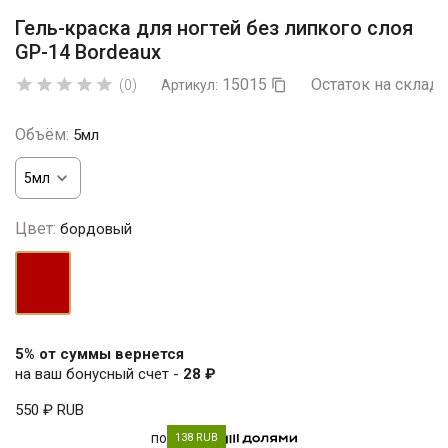
Гель-краска для ногтей без липкого слоя
GP-14 Bordeaux
15015
Остаток на складе





(0)
Артикул:

Объём:
5мл
Цвет:
бордовый
бордовый
5% от суммы вернется
на ваш бонусный счет -
28 ₽
550 ₽
RUB
по
138 RUB