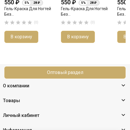
550 ₽
550 ₽
550
5%
28 ₽
5%
28 ₽
Гель-Краска Для Ногтей
Гель-Краска Для Ногтей
Гель-К
Без...
Без...
Без...












(0)
(0)
В корзину
В корзину
В 
Оптовый раздел

О компании

Товары

Личный кабинет
