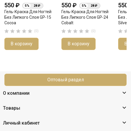
550 ₽
550 ₽
550
5%
28 ₽
5%
28 ₽
Гель-Краска Для Ногтей
Гель-Краска Для Ногтей
Гель-К
Без Липкого Слоя GP-15
Без Липкого Слоя GP-24
Без Ли
Cocoa
Cobalt
Silver 












(0)
(0)
В корзину
В корзину
В 
Оптовый раздел

О компании

Товары

Личный кабинет