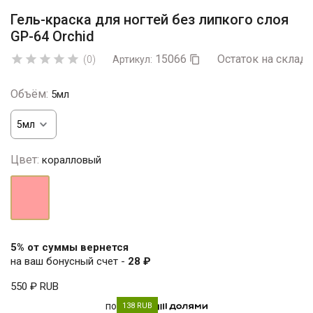
Гель-краска для ногтей без липкого слоя
GP-64 Orchid
15066
Остаток на складе





(0)
Артикул:

Объём:
5мл
Цвет:
коралловый
коралловый
5% от суммы вернется
на ваш бонусный счет -
28 ₽
550 ₽
RUB
по
138 RUB