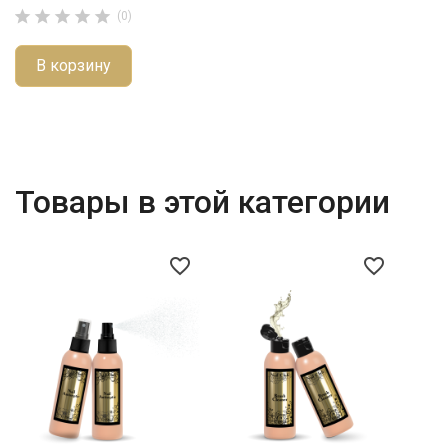





(0)
В корзину
Товары в этой категории
favorite_border
favorite_border