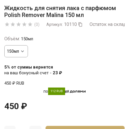
Жидкость для снятия лака с парфюмом
Polish Remover Malina 150 мл
10110
Остаток на складе





(0)
Артикул:

Объём:
150мл
5% от суммы вернется
на ваш бонусный счет -
23 ₽
450 ₽
RUB
по
112 RUB
450 ₽