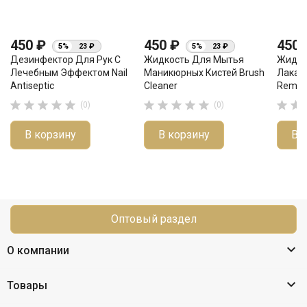
450 ₽
450 ₽
450
5%
23 ₽
5%
23 ₽
Дезинфектор Для Рук С
Жидкость Для Мытья
Жидко
Лечебным Эффектом Nail
Маникюрных Кистей Brush
Лака 
Antiseptic
Cleaner
Remover












(0)
(0)
В корзину
В корзину
В 
Оптовый раздел

О компании

Товары