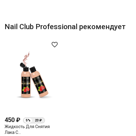
Nail Club Professional рекомендует
favorite_border
450 ₽
5%
23 ₽
Жидкость Для Снятия
Лака С...