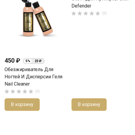
Defender





(0)
450 ₽
5%
23 ₽
Обезжириватель Для
Ногтей И Дисперсии Геля
Nail Cleaner





(0)
В корзину
В корзину