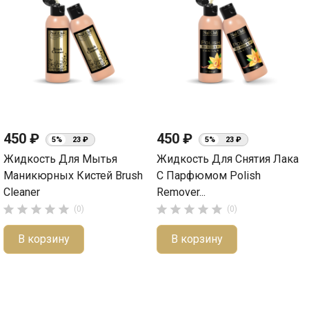
450 ₽
450 ₽
5%
23 ₽
5%
23 ₽
Жидкость Для Мытья
Жидкость Для Снятия Лака
Маникюрных Кистей Brush
С Парфюмом Polish
Cleaner
Remover...










(0)
(0)
В корзину
В корзину