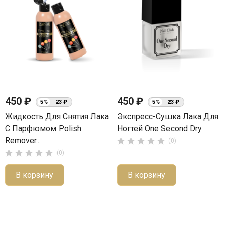
450 ₽
450 ₽
5%
23 ₽
5%
23 ₽
Жидкость Для Снятия Лака
Экспресс-Сушка Лака Для
С Парфюмом Polish
Ногтей One Second Dry
Remover...





(0)





(0)
В корзину
В корзину