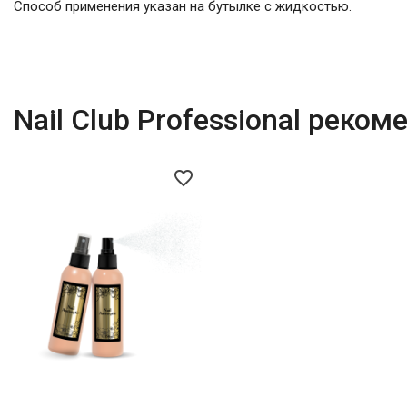
Способ применения указан на бутылке с жидкостью.
Nail Club Professional реком
favorite_border