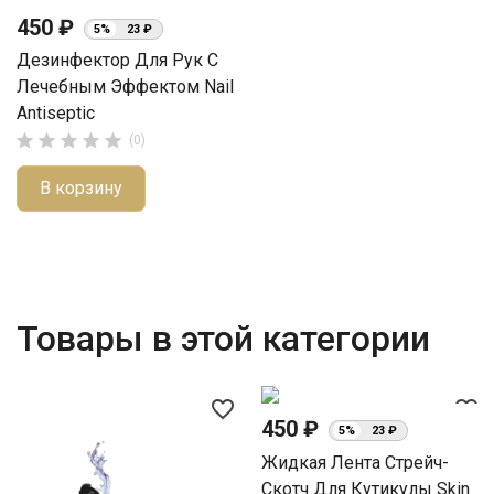
450 ₽
5%
23 ₽
Дезинфектор Для Рук С
Лечебным Эффектом Nail
Antiseptic





(0)
В корзину
Товары в этой категории
favorite_border
favorite_border
450 ₽
5%
23 ₽
Жидкая Лента Стрейч-
Скотч Для Кутикулы Skin