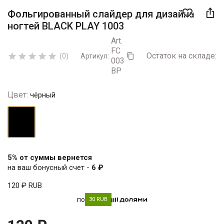

favorite_border
Фольгированный слайдер для дизайна
ногтей BLACK PLAY 1003
Art.
FC
Остаток на складе:
5





(0)
Артикул:

003
BP
Цвет:
чёрный
чёрный
5% от суммы вернется
на ваш бонусный счет -
6 ₽
120 ₽
RUB
по
30 RUB