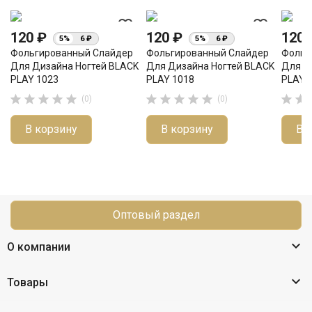
favorite_border
favorite_border
120 ₽
120 ₽
120
5%
6 ₽
5%
6 ₽
Фольгированный Слайдер
Фольгированный Слайдер
Фольг
Для Дизайна Ногтей BLACK
Для Дизайна Ногтей BLACK
Для Д
PLAY 1023
PLAY 1018
PLAY 












(0)
(0)
В корзину
В корзину
В 
Оптовый раздел

О компании

Товары