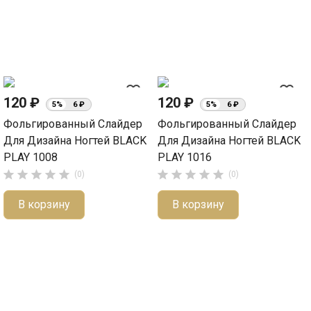
favorite_border
favorite_border
120 ₽
120 ₽
5%
6 ₽
5%
6 ₽
Фольгированный Слайдер
Фольгированный Слайдер
Для Дизайна Ногтей BLACK
Для Дизайна Ногтей BLACK
PLAY 1008
PLAY 1016










(0)
(0)
В корзину
В корзину