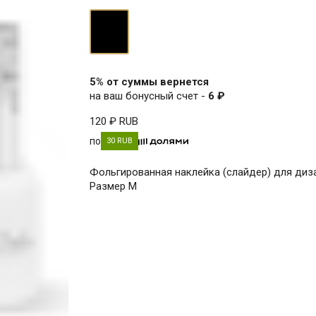
чёрный
5% от суммы вернется
на ваш бонусный счет -
6 ₽
120 ₽
RUB
по
30 RUB
Фольгированная наклейка (слайдер) для диза
Размер M