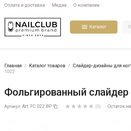
Оплата и доставка
Медиа
О компании

Каталог
Главная
Каталог товаров
Слайдер-дизайны для ног
1022
Фольгированный слайдер 
Art. FC 022 BP
Остаток на





Артикул:

(0)