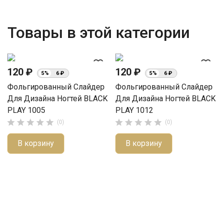
Товары в этой категории
favorite_border
favorite_border
120 ₽
120 ₽
5%
6 ₽
5%
6 ₽
Фольгированный Слайдер
Фольгированный Слайдер
Для Дизайна Ногтей BLACK
Для Дизайна Ногтей BLACK
PLAY 1005
PLAY 1012










(0)
(0)
В корзину
В корзину