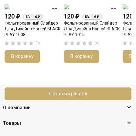
favorite_border
favorite_border
120 ₽
120 ₽
120
5%
6 ₽
5%
6 ₽
Фольгированный Слайдер
Фольгированный Слайдер
Фольг
Для Дизайна Ногтей BLACK
Для Дизайна Ногтей BLACK
Для Д
PLAY 1008
PLAY 1015
PLAY 












(0)
(0)
В корзину
В корзину
В 
Оптовый раздел

О компании

Товары