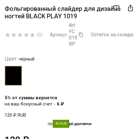

favorite_border
Фольгированный слайдер для дизайна
ногтей BLACK PLAY 1019
Art.
FC
Остаток на складе:
5





(0)
Артикул:

019
BP
Цвет:
чёрный
чёрный
5% от суммы вернется
на ваш бонусный счет -
6 ₽
120 ₽
RUB
по
30 RUB