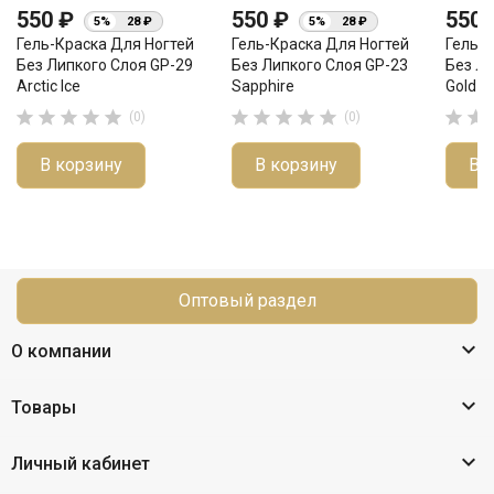
550 ₽
550 ₽
550
5%
28 ₽
5%
28 ₽
Гель-Краска Для Ногтей
Гель-Краска Для Ногтей
Гель-К
Без Липкого Слоя GP-29
Без Липкого Слоя GP-23
Без Ли
Arctic Ice
Sapphire
Gold D












(0)
(0)
В корзину
В корзину
В 
Оптовый раздел

О компании

Товары

Личный кабинет