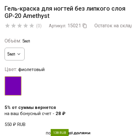
Гель-краска для ногтей без липкого слоя
GP-20 Amethyst
15021
Остаток на складе





(0)
Артикул:

Объём:
5мл
Цвет:
фиолетовый
фиолетовый
5% от суммы вернется
на ваш бонусный счет -
28 ₽
550 ₽
RUB
по
138 RUB