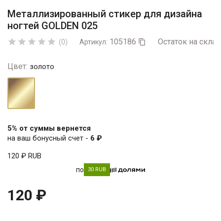
Металлизированный стикер для дизайна
ногтей GOLDEN 025
105186
Остаток на склад





(0)
Артикул:

Цвет:
золото
золото
5% от суммы вернется
на ваш бонусный счет -
6 ₽
120 ₽
RUB
по
30 RUB
120 ₽