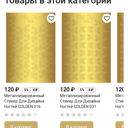
Товары в этой категории
favorite_border
favorite_border
120 ₽
120 ₽
120
5%
6 ₽
5%
6 ₽
Металлизированный
Металлизированный
Метал
Стикер Для Дизайна
Стикер Для Дизайна
Стике
Ногтей GOLDEN 016
Ногтей GOLDEN 031
Ногте












(0)
(0)
В корзину
В корзину
В 