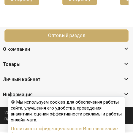
Оптовый раздел

О компании

Товары

Личный кабинет

Информация
🍪 Мы используем cookies для обеспечения работы
сайта, улучшения его удобства, проведения
2026 © Nail Club professional - официальный сайт
аналитики, оценки эффективности рекламы и работы
производителя бренда для наращивания ногтей
онлайн-чата.
Политика конфиденциальности
Использование