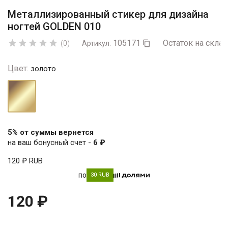
Металлизированный стикер для дизайна
ногтей GOLDEN 010
105171
Остаток на склад





(0)
Артикул:

Цвет:
золото
золото
5% от суммы вернется
на ваш бонусный счет -
6 ₽
120 ₽
RUB
по
30 RUB
120 ₽