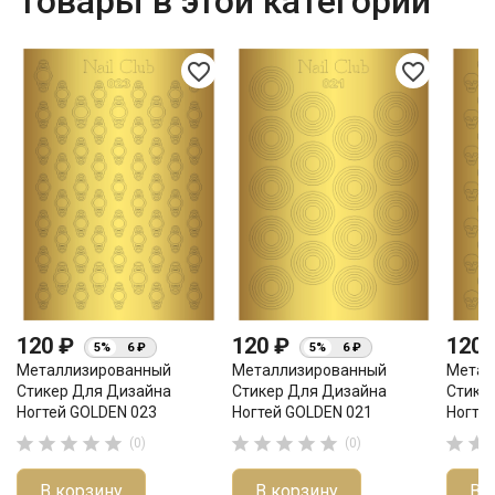
Товары в этой категории
favorite_border
favorite_border
120 ₽
120 ₽
120
5%
6 ₽
5%
6 ₽
Металлизированный
Металлизированный
Метал
Стикер Для Дизайна
Стикер Для Дизайна
Стике
Ногтей GOLDEN 023
Ногтей GOLDEN 021
Ногте












(0)
(0)
В корзину
В корзину
В 