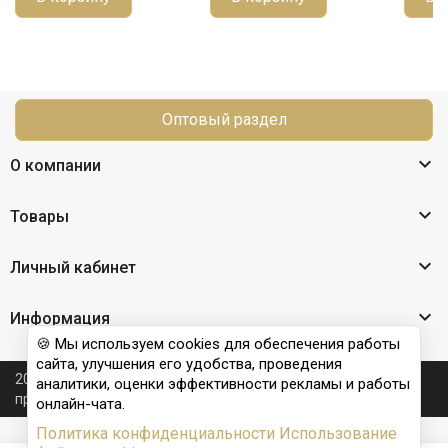
Оптовый раздел

О компании

Товары

Личный кабинет

Информация
🍪 Мы используем cookies для обеспечения работы
сайта, улучшения его удобства, проведения
2026 © Nail Club professional - официальный сайт
аналитики, оценки эффективности рекламы и работы
производителя бренда для наращивания ногтей
онлайн-чата.
Политика конфиденциальности
Использование