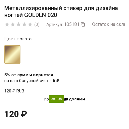
Металлизированный стикер для дизайна
ногтей GOLDEN 020
105181
Остаток на склад





(0)
Артикул:

Цвет:
золото
золото
5% от суммы вернется
на ваш бонусный счет -
6 ₽
120 ₽
RUB
по
30 RUB
120 ₽