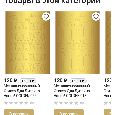
Товары в этой категории
favorite_border
favorite_border
120 ₽
120 ₽
120
5%
6 ₽
5%
6 ₽
Металлизированный
Металлизированный
Метал
Стикер Для Дизайна
Стикер Для Дизайна
Стике
Ногтей GOLDEN 022
Ногтей GOLDEN 013
Ногте












(0)
(0)
В корзину
В корзину
В 