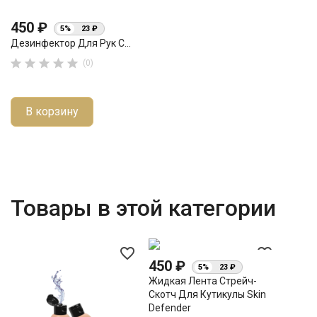
450 ₽
5%
23 ₽
Дезинфектор Для Рук С...





(0)
В корзину
Товары в этой категории
favorite_border
favorite_border
450 ₽
5%
23 ₽
Жидкая Лента Стрейч-
Скотч Для Кутикулы Skin
Defender