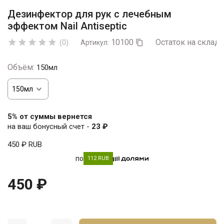
Дезинфектор для рук с лечебным
эффектом Nail Antiseptic
10100
Остаток на складе





(0)
Артикул:

Объём:
150мл
5% от суммы вернется
на ваш бонусный счет -
23 ₽
450 ₽
RUB
по
112 RUB
450 ₽