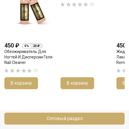





(0)
450 ₽
450
5%
23 ₽
Обезжириватель Для
Жидко
Ногтей И Дисперсии Геля
Лака 
Nail Cleaner
Remove







(0)
В корзину
В корзину
В 
Оптовый раздел