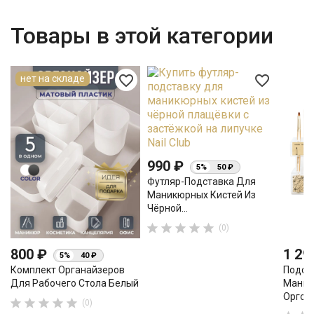
Товары в этой категории
favorite_border
favorite_border
нет на складе
990 ₽
5%
50 ₽
Футляр-Подставка Для
Маникюрных Кистей Из
Чёрной...





(0)
800 ₽
1 29
5%
40 ₽
Комплект Органайзеров
Подст
Для Рабочего Стола Белый
Маник
Оргст





(0)