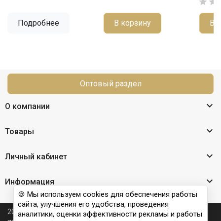


Подробнее
В корзину
В 
Оптовый раздел

О компании

Товары

Личный кабинет

Информация
🍪 Мы используем cookies для обеспечения работы
сайта, улучшения его удобства, проведения
2026 © Nail Club professional - официальный сайт
аналитики, оценки эффективности рекламы и работы