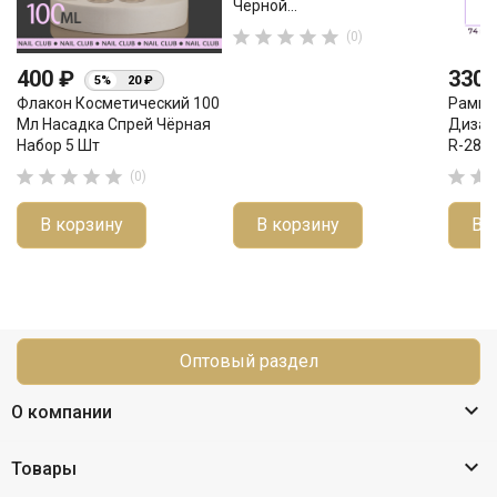
Чёрной...





(0)
400 ₽
330
5%
20 ₽
Флакон Косметический 100
Рамка
Мл Насадка Спрей Чёрная
Дизай
Набор 5 Шт
R-28...







(0)
В корзину
В корзину
В 
Оптовый раздел

О компании

Товары