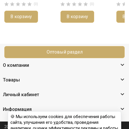












(0)
(0)
В корзину
В корзину
В 
Оптовый раздел

О компании

Товары

Личный кабинет

Информация
🍪 Мы используем cookies для обеспечения работы
сайта, улучшения его удобства, проведения
2026 © Nail Club professional - официальный сайт
аналитики, оценки эффективности рекламы и работы