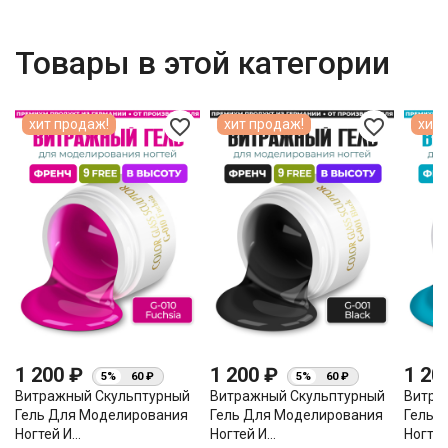
Товары в этой категории
favorite_border
favorite_border
хит продаж!
хит продаж!
хит 
1 200 ₽
1 200 ₽
1 20
5%
60 ₽
5%
60 ₽
Витражный Скульптурный
Витражный Скульптурный
Витра
Гель Для Моделирования
Гель Для Моделирования
Гель 
Ногтей И...
Ногтей И...
Ногтей 