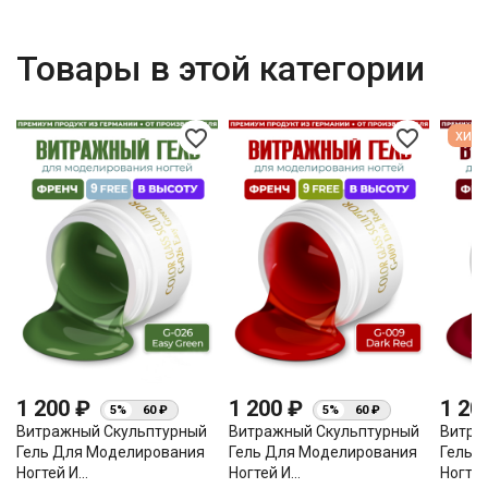
Товары в этой категории
favorite_border
favorite_border
хит 
1 200 ₽
1 200 ₽
1 20
5%
60 ₽
5%
60 ₽
Витражный Скульптурный
Витражный Скульптурный
Витра
Гель Для Моделирования
Гель Для Моделирования
Гель 
Ногтей И...
Ногтей И...
Ногтей 