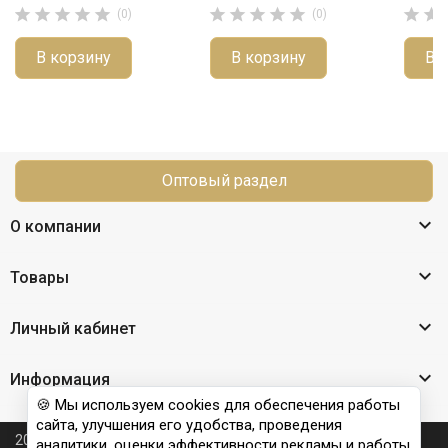












(0)
(0)
В корзину
В корзину
В 
Оптовый раздел

О компании

Товары

Личный кабинет

Информация
🍪 Мы используем cookies для обеспечения работы
сайта, улучшения его удобства, проведения
2026 © Nail Club professional - официальный сайт
аналитики, оценки эффективности рекламы и работы