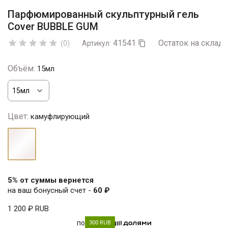
Парфюмированный скульптурный гель
Cover BUBBLE GUM
41541
Остаток на складе





(0)
Артикул:

Объём:
15мл
Цвет:
камуфлирующий
камуфлирующий
5% от суммы вернется
на ваш бонусный счет -
60 ₽
1 200 ₽
RUB
по
300 RUB