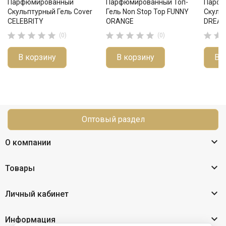
Парфюмированный
Парфюмированный Топ-
Парфю
Скульптурный Гель Cover
Гель Non Stop Top FUNNY
Скульп
CELEBRITY
ORANGE
DREA












(0)
(0)
В корзину
В корзину
В 
Оптовый раздел

О компании

Товары

Личный кабинет

Информация