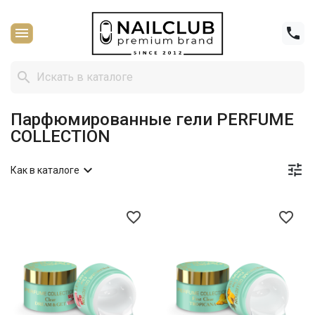



Парфюмированные гели PERFUME
COLLECTION


Как в каталоге
favorite_border
favorite_border