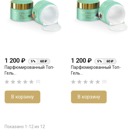
1 200 ₽
1 200 ₽
5%
60 ₽
5%
60 ₽
Парфюмированный Топ-
Парфюмированный Топ-
Гель...
Гель...










(0)
(0)
В корзину
В корзину
Показано 1-12 из 12