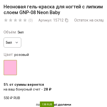
Неоновая гель-краска для ногтей с липким
слоем GNP-08 Neon Baby
15712
Остаток на складе





(0)
Артикул:

Объём:
5мл
Цвет:
розовый
розовый
5% от суммы вернется
на ваш бонусный счет -
28 ₽
550 ₽
RUB
по
138 RUB