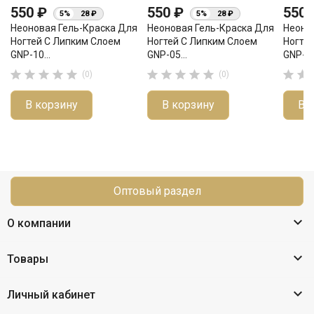
550 ₽
550 ₽
550
5%
28 ₽
5%
28 ₽
Неоновая Гель-Краска Для
Неоновая Гель-Краска Для
Неоно
Ногтей С Липким Слоем
Ногтей С Липким Слоем
Ногте
GNP-10...
GNP-05...
GNP-02












(0)
(0)
В корзину
В корзину
В 
Оптовый раздел

О компании

Товары

Личный кабинет