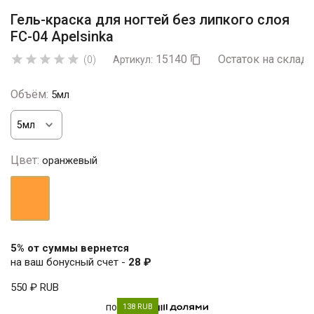
Гель-краска для ногтей без липкого слоя
FC-04 Apelsinka
15140
Остаток на складе





(0)
Артикул:

Объём:
5мл
Цвет:
оранжевый
оранжевый
5% от суммы вернется
на ваш бонусный счет -
28 ₽
550 ₽
RUB
по
138 RUB