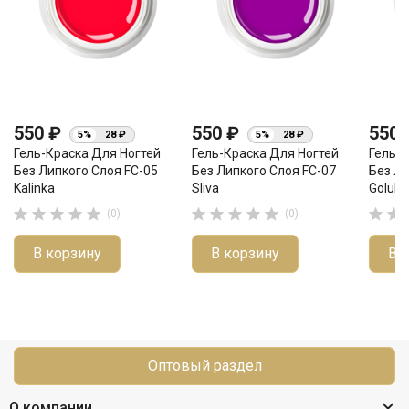
550 ₽
550 ₽
550
5%
28 ₽
5%
28 ₽
Гель-Краска Для Ногтей
Гель-Краска Для Ногтей
Гель-К
Без Липкого Слоя FC-05
Без Липкого Слоя FC-07
Без Ли
Kalinka
Sliva
Golubi












(0)
(0)
В корзину
В корзину
В 
Оптовый раздел

О компании