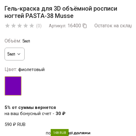
Гель-краска для 3D объёмной росписи
ногтей PASTA-38 Musse
16400
Остаток на складе





(0)
Артикул:

Объём:
5мл
Цвет:
фиолетовый
фиолетовый
5% от суммы вернется
на ваш бонусный счет -
30 ₽
590 ₽
RUB
по
148 RUB