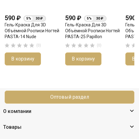
590 ₽
590 ₽
590
5%
30 ₽
5%
30 ₽
Гель-Краска Для 3D
Гель-Краска Для 3D
Гель-
Объёмной Росписи Ногтей
Объёмной Росписи Ногтей
Объём
PASTA-14 Nude
PASTA-25 Papillon
PASTA-












(0)
(0)
В корзину
В корзину
В 
Оптовый раздел

О компании

Товары