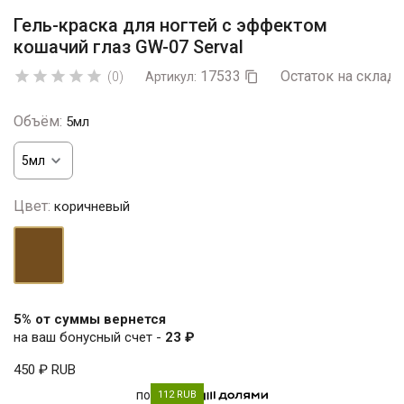
Гель-краска для ногтей с эффектом
кошачий глаз GW-07 Serval
17533
Остаток на складе





(0)
Артикул:

Объём:
5мл
Цвет:
коричневый
коричневый
5% от суммы вернется
на ваш бонусный счет -
23 ₽
450 ₽
RUB
по
112 RUB