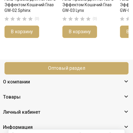
Эффектом Кошачий Глаз
Эффектом Кошачий Глаз
Эффек
GW-02 Sphinx
GW-03 Lynx
GW-05 












(0)
(0)
В корзину
В корзину
В 
Оптовый раздел

О компании

Товары

Личный кабинет

Информация