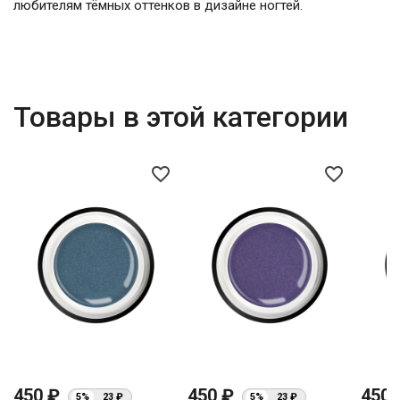
любителям тёмных оттенков в дизайне ногтей.
Товары в этой категории
favorite_border
favorite_border
450 ₽
450 ₽
450
5%
23 ₽
5%
23 ₽