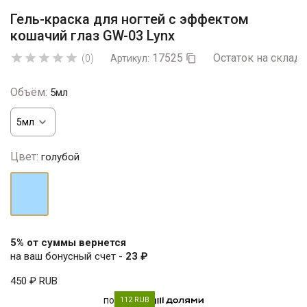
Гель-краска для ногтей с эффектом
кошачий глаз GW-03 Lynx
17525
Остаток на складе





(0)
Артикул:

Объём:
5мл
Цвет:
голубой
голубой
5% от суммы вернется
на ваш бонусный счет -
23 ₽
450 ₽
RUB
по
112 RUB