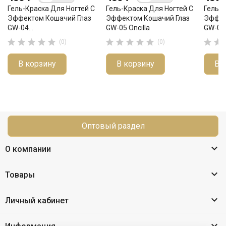
Гель-Краска Для Ногтей С
Гель-Краска Для Ногтей С
Гель-К
Эффектом Кошачий Глаз
Эффектом Кошачий Глаз
Эффек
GW-04...
GW-05 Oncilla
GW-08.












(0)
(0)
В корзину
В корзину
В 
Оптовый раздел

О компании

Товары

Личный кабинет
