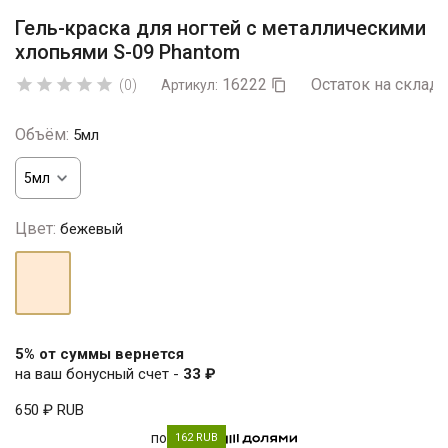
Гель-краска для ногтей с металлическими
хлопьями S-09 Phantom
16222
Остаток на складе





(0)
Артикул:

Объём:
5мл
Цвет:
бежевый
бежевый
5% от суммы вернется
на ваш бонусный счет -
33 ₽
650 ₽
RUB
по
162 RUB