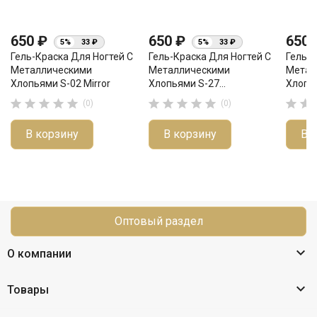
650 ₽
650 ₽
650
5%
33 ₽
5%
33 ₽
Гель-Краска Для Ногтей С
Гель-Краска Для Ногтей С
Гель-К
Металлическими
Металлическими
Метал
Хлопьями S-02 Mirror
Хлопьями S-27...
Хлопья












(0)
(0)
В корзину
В корзину
В 
Оптовый раздел

О компании

Товары