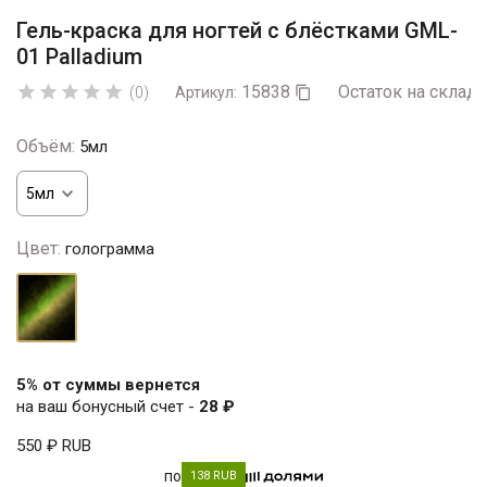
Гель-краска для ногтей с блёстками GML-
01 Palladium
15838
Остаток на складе





(0)
Артикул:

Объём:
5мл
Цвет:
голограмма
голограмма
5% от суммы вернется
на ваш бонусный счет -
28 ₽
550 ₽
RUB
по
138 RUB