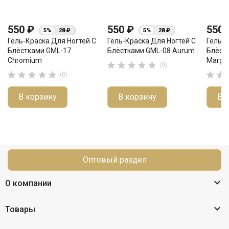
550 ₽
550 ₽
550
5%
28 ₽
5%
28 ₽
Гель-Краска Для Ногтей С
Гель-Краска Для Ногтей С
Гель-К
Блёстками GML-17
Блёстками GML-08 Aurum
Блёст
Chromium
Marga





(0)







(0)
В корзину
В корзину
В 
Оптовый раздел

О компании

Товары