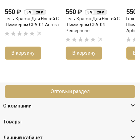
550 ₽
550 ₽
550
5%
28 ₽
5%
28 ₽
Гель-Краска Для Ногтей С
Гель-Краска Для Ногтей С
Гель-К
Шиммером GPA-01 Aurora
Шиммером GPA-04
Шимме
Persephone
Aphrod





(0)







(0)
В корзину
В корзину
В 
Оптовый раздел

О компании

Товары

Личный кабинет