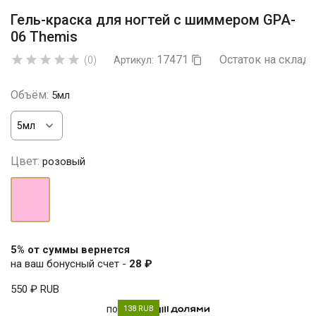
Гель-краска для ногтей с шиммером GPA-
06 Themis
17471
Остаток на складе





(0)
Артикул:

Объём:
5мл
Цвет:
розовый
розовый
5% от суммы вернется
на ваш бонусный счет -
28 ₽
550 ₽
RUB
по
138 RUB