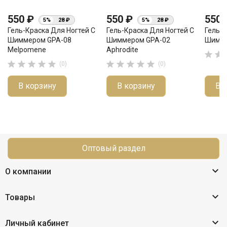
550 ₽
550 ₽
550
5%
28 ₽
5%
28 ₽
Гель-Краска Для Ногтей С
Гель-Краска Для Ногтей С
Гель-К
Шиммером GPA-08
Шиммером GPA-02
Шимме
Melpomene
Aphrodite












(0)
(0)
В корзину
В корзину
В 
Оптовый раздел

О компании

Товары

Личный кабинет