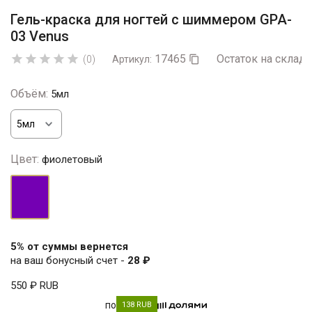
Гель-краска для ногтей с шиммером GPA-
03 Venus
17465
Остаток на складе





(0)
Артикул:

Объём:
5мл
Цвет:
фиолетовый
фиолетовый
5% от суммы вернется
на ваш бонусный счет -
28 ₽
550 ₽
RUB
по
138 RUB