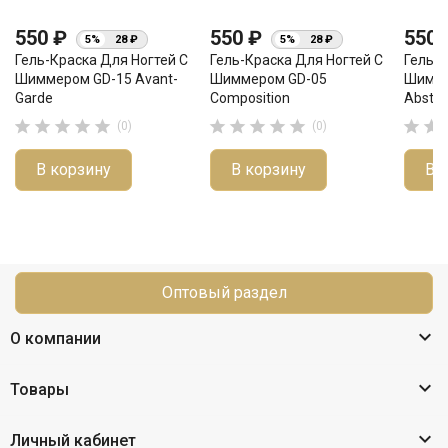
550 ₽
550 ₽
550
5%
28 ₽
5%
28 ₽
Гель-Краска Для Ногтей С
Гель-Краска Для Ногтей С
Гель-К
Шиммером GD-15 Avant-
Шиммером GD-05
Шимме
Garde
Composition
Abstra












(0)
(0)
В корзину
В корзину
В 
Оптовый раздел

О компании

Товары

Личный кабинет