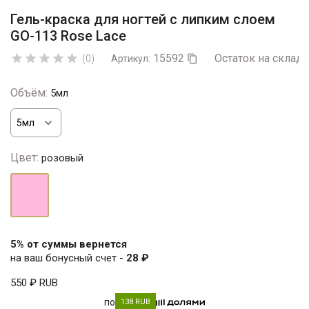
Гель-краска для ногтей с липким слоем
GO-113 Rose Lace
15592
Остаток на складе





(0)
Артикул:

Объём:
5мл
Цвет:
розовый
розовый
5% от суммы вернется
на ваш бонусный счет -
28 ₽
550 ₽
RUB
по
138 RUB