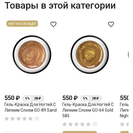
Товары в этой категории
favorite_border
favorite_border
нет на складе
550 ₽
550 ₽
550
5%
28 ₽
5%
28 ₽
Гель-Краска Для Ногтей С
Гель-Краска Для Ногтей С
Гель-К
Липким Слоем GO-89 Sand
Липким Слоем GO-64 Gold
Липким
585
Night





(0)







(0)