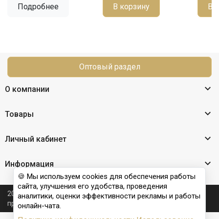
Подробнее
В корзину
В 
Оптовый раздел

О компании

Товары

Личный кабинет

Информация
🍪 Мы используем cookies для обеспечения работы
сайта, улучшения его удобства, проведения
2026 © Nail Club professional - официальный сайт
аналитики, оценки эффективности рекламы и работы
производителя бренда для наращивания ногтей
онлайн-чата.