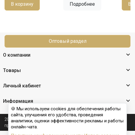
В корзину
Подробнее
В 
Оптовый раздел

О компании

Товары

Личный кабинет

Информация
🍪 Мы используем cookies для обеспечения работы
сайта, улучшения его удобства, проведения
2026 © Nail Club professional - официальный сайт
аналитики, оценки эффективности рекламы и работы
производителя бренда для наращивания ногтей
онлайн-чата.