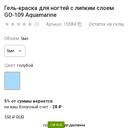
Гель-краска для ногтей с липким слоем
GO-109 Aquamarine
15584
Остаток на складе





(0)
Артикул:

Объём:
5мл
Цвет:
голубой
голубой
5% от суммы вернется
на ваш бонусный счет -
28 ₽
550 ₽
RUB
по
138 RUB