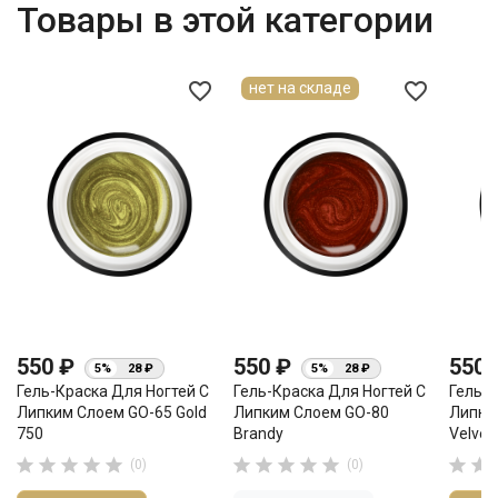
Товары в этой категории
favorite_border
favorite_border
нет на складе
550 ₽
550 ₽
550
5%
28 ₽
5%
28 ₽
Гель-Краска Для Ногтей С
Гель-Краска Для Ногтей С
Гель-К
Липким Слоем GO-65 Gold
Липким Слоем GO-80
Липки
750
Brandy
Velvet












(0)
(0)