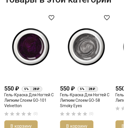
favorite_border
favorite_border
550 ₽
550 ₽
550
5%
28 ₽
5%
28 ₽
Гель-Краска Для Ногтей С
Гель-Краска Для Ногтей С
Гель-К
Липким Слоем GO-101
Липким Слоем GO-58
Липки
Velvetton
Smoky Eyes












(0)
(0)
В корзину
В корзину
В 