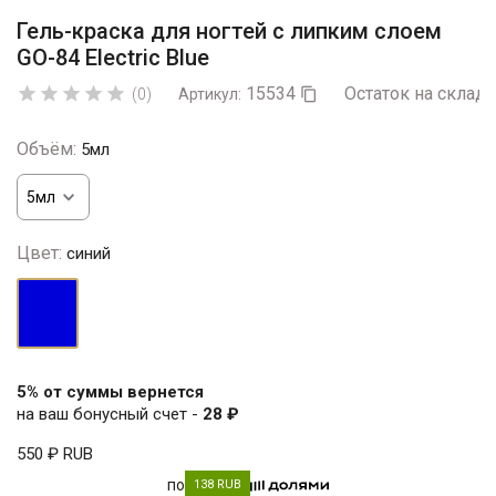
Гель-краска для ногтей с липким слоем
GO-84 Electric Blue
15534
Остаток на складе





(0)
Артикул:

Объём:
5мл
Цвет:
синий
синий
5% от суммы вернется
на ваш бонусный счет -
28 ₽
550 ₽
RUB
по
138 RUB