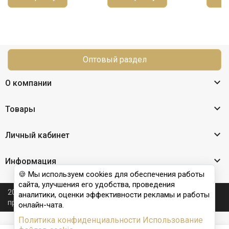
Оптовый раздел

О компании

Товары

Личный кабинет

Информация
🍪 Мы используем cookies для обеспечения работы
сайта, улучшения его удобства, проведения
2026 © Nail Club professional - официальный сайт
аналитики, оценки эффективности рекламы и работы
производителя бренда для наращивания ногтей
онлайн-чата.
Политика конфиденциальности
Использование