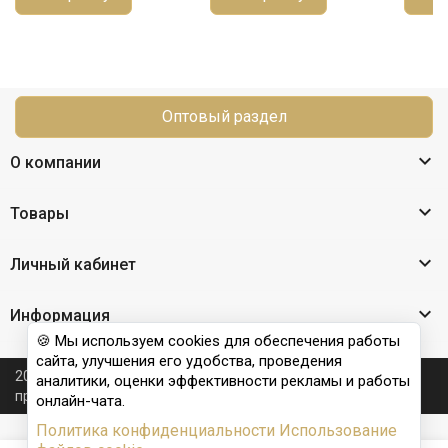
Оптовый раздел

О компании

Товары

Личный кабинет

Информация
🍪 Мы используем cookies для обеспечения работы
сайта, улучшения его удобства, проведения
2026 © Nail Club professional - официальный сайт
аналитики, оценки эффективности рекламы и работы
производителя бренда для наращивания ногтей
онлайн-чата.
Политика конфиденциальности
Использование