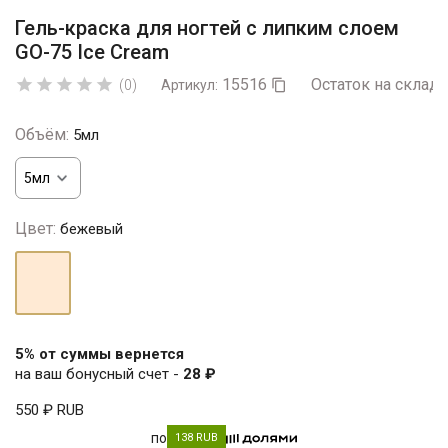
Гель-краска для ногтей с липким слоем
GO-75 Ice Cream
15516
Остаток на складе





(0)
Артикул:

Объём:
5мл
Цвет:
бежевый
бежевый
5% от суммы вернется
на ваш бонусный счет -
28 ₽
550 ₽
RUB
по
138 RUB