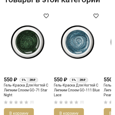
favorite_border
favorite_border
550 ₽
550 ₽
550
5%
28 ₽
5%
28 ₽
Гель-Краска Для Ногтей С
Гель-Краска Для Ногтей С
Гель-К
Липким Слоем GO-71 Star
Липким Слоем GO-111 Blue
Липки
Night
Lace
Pearl












(0)
(0)
В корзину
В корзину
В 