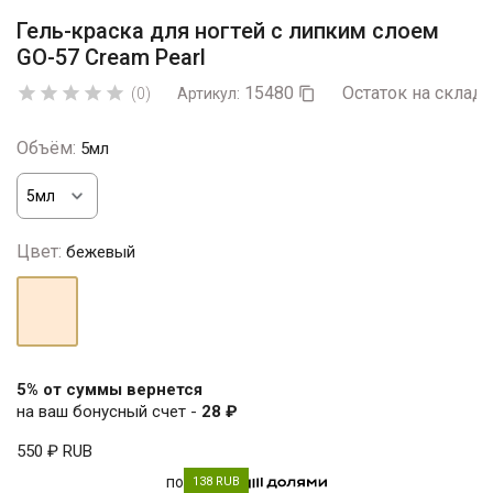
Гель-краска для ногтей с липким слоем
GO-57 Cream Pearl
15480
Остаток на складе





(0)
Артикул:

Объём:
5мл
Цвет:
бежевый
бежевый
5% от суммы вернется
на ваш бонусный счет -
28 ₽
550 ₽
RUB
по
138 RUB