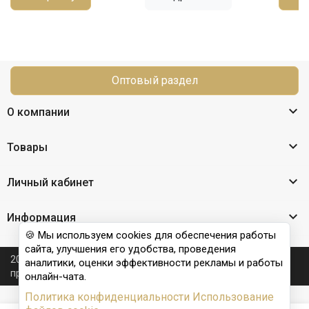
Оптовый раздел

О компании

Товары

Личный кабинет

Информация
🍪 Мы используем cookies для обеспечения работы
сайта, улучшения его удобства, проведения
2026 © Nail Club professional - официальный сайт
аналитики, оценки эффективности рекламы и работы
производителя бренда для наращивания ногтей
онлайн-чата.
Политика конфиденциальности
Использование