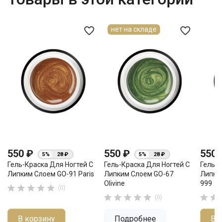
favorite_border
favorite_border
нет на складе
550 ₽
550 ₽
550
5%
28 ₽
5%
28 ₽
Гель-Краска Для Ногтей С
Гель-Краска Для Ногтей С
Гель-К
Липким Слоем GO-91 Paris
Липким Слоем GO-67
Липки
Olivine
999





(0)







(0)
В корзину
Подробнее
В 