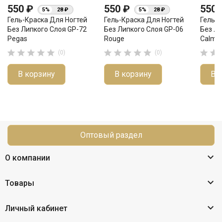
550 ₽
550 ₽
550
5%
28 ₽
5%
28 ₽
Гель-Краска Для Ногтей
Гель-Краска Для Ногтей
Гель-К
Без Липкого Слоя GP-72
Без Липкого Слоя GP-06
Без Ли
Pegas
Rouge
Calm 












(0)
(0)
В корзину
В корзину
В 
Оптовый раздел

О компании

Товары

Личный кабинет