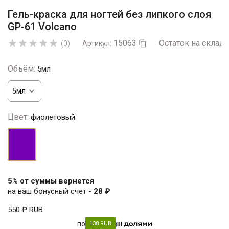
Гель-краска для ногтей без липкого слоя
GP-61 Volcano
15063
Остаток на складе





(0)
Артикул:

Объём:
5мл
Цвет:
фиолетовый
фиолетовый
5% от суммы вернется
на ваш бонусный счет -
28 ₽
550 ₽
RUB
по
138 RUB