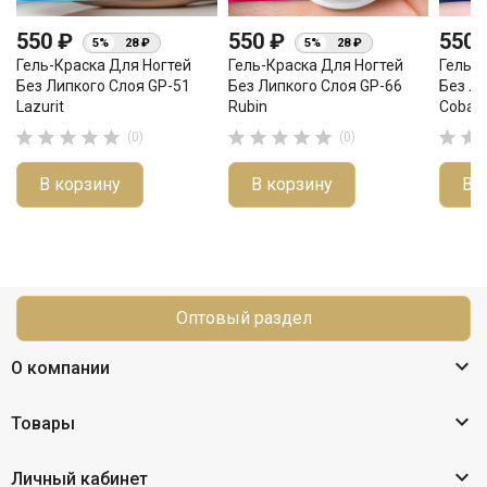
550 ₽
550 ₽
550
5%
28 ₽
5%
28 ₽
Гель-Краска Для Ногтей
Гель-Краска Для Ногтей
Гель-К
Без Липкого Слоя GP-51
Без Липкого Слоя GP-66
Без Ли
Lazurit
Rubin
Cobalt












(0)
(0)
В корзину
В корзину
В 
Оптовый раздел

О компании

Товары

Личный кабинет