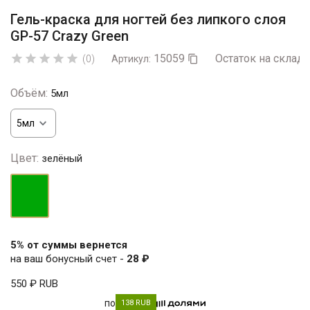
Гель-краска для ногтей без липкого слоя
GP-57 Crazy Green
15059
Остаток на складе





(0)
Артикул:

Объём:
5мл
Цвет:
зелёный
зелёный
5% от суммы вернется
на ваш бонусный счет -
28 ₽
550 ₽
RUB
по
138 RUB