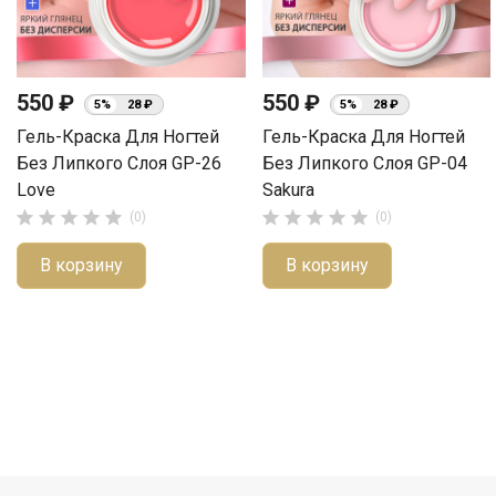
550 ₽
550 ₽
5%
28 ₽
5%
28 ₽
Гель-Краска Для Ногтей
Гель-Краска Для Ногтей
Без Липкого Слоя GP-26
Без Липкого Слоя GP-04
Love
Sakura










(0)
(0)
В корзину
В корзину