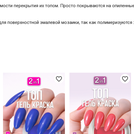
мости перекрытия их топом. Просто покрываются на опиленные 
для поверхностной эмалевой мозаики, так как полимеризуются
favorite_border
favorite_border