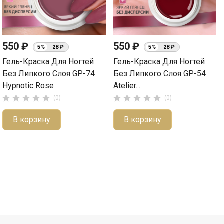
550 ₽
550 ₽
5%
28 ₽
5%
28 ₽
Гель-Краска Для Ногтей
Гель-Краска Для Ногтей
Без Липкого Слоя GP-74
Без Липкого Слоя GP-54
Hypnotic Rose
Atelier...










(0)
(0)
В корзину
В корзину