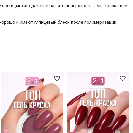
ногти (можно даже не бафить поверхность, гель-краска всё
 хорошо и имеют глянцевый блеск после полимеризации.
favorite_border
favorite_border