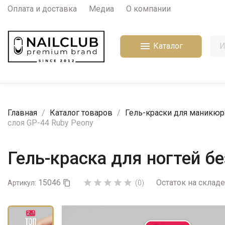
Оплата и доставка
Медиа
О компании

Каталог
Главная
Каталог товаров
Гель-краски для маникюр
слоя GP-44 Ruby Peony
Гель-краска для ногтей бе
15046
Остаток на складе





Артикул:

(0)