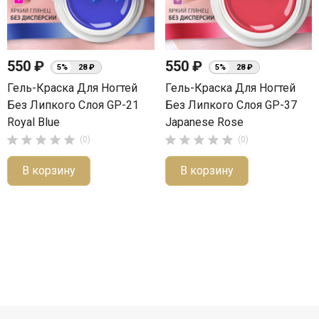
550 ₽
550 ₽
5%
28 ₽
5%
28 ₽
Гель-Краска Для Ногтей
Гель-Краска Для Ногтей
Без Липкого Слоя GP-21
Без Липкого Слоя GP-37
Royal Blue
Japanese Rose










(0)
(0)
В корзину
В корзину