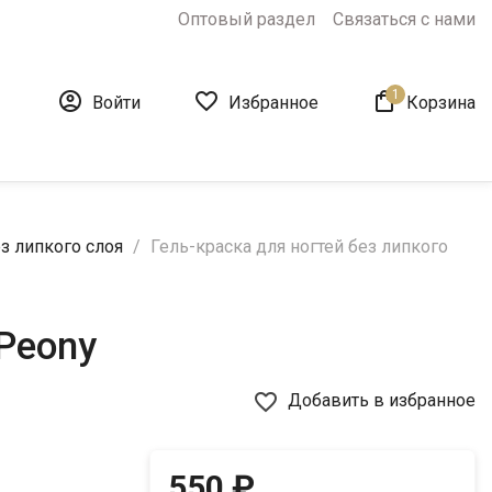
Оптовый раздел
Связаться с нами
1



Войти
Избранное
Корзина
з липкого слоя
Гель-краска для ногтей без липкого
 Peony
favorite_border
Добавить в избранное
550 ₽