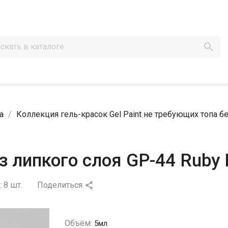

а
Коллекция гель-красок Gel Paint не требующих топа бе
з липкого слоя GP-44 Ruby
:
8 шт.
Поделиться

Объём:
5мл