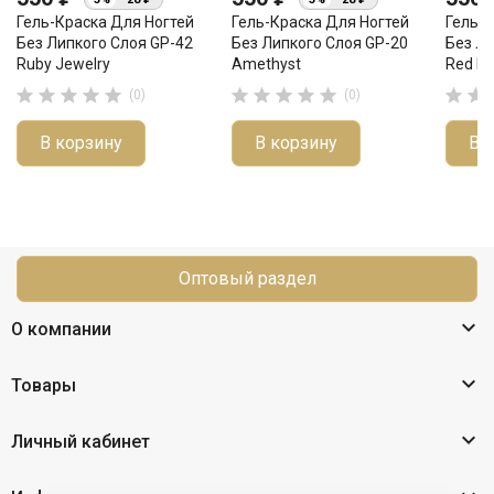
Гель-Краска Для Ногтей
Гель-Краска Для Ногтей
Гель-К
Без Липкого Слоя GP-42
Без Липкого Слоя GP-20
Без Ли
Ruby Jewelry
Amethyst
Red Fi












(0)
(0)
В корзину
В корзину
В 
Оптовый раздел

О компании

Товары

Личный кабинет