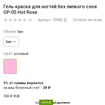
Гель-краска для ногтей без липкого слоя
GP-05 Hot Rose
15006
Остаток на складе





(0)
Артикул:

Объём:
5мл
Цвет:
розовый
розовый
5% от суммы вернется
на ваш бонусный счет -
28 ₽
550 ₽
RUB
по
138 RUB