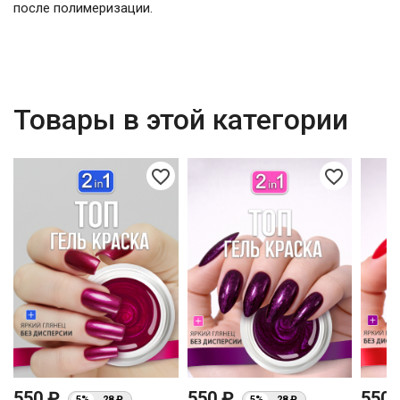
после полимеризации.
Товары в этой категории
favorite_border
favorite_border
550 ₽
550 ₽
550
5%
28 ₽
5%
28 ₽