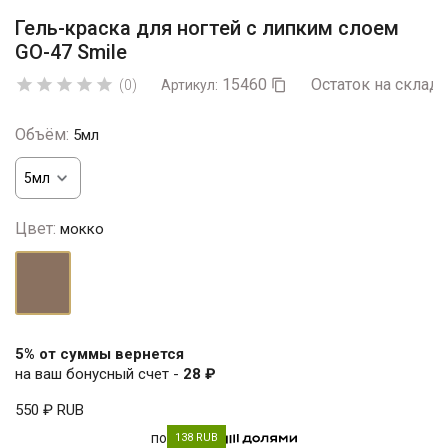
Гель-краска для ногтей с липким слоем
GO-47 Smile
15460
Остаток на складе





(0)
Артикул:

Объём:
5мл
Цвет:
мокко
мокко
5% от суммы вернется
на ваш бонусный счет -
28 ₽
550 ₽
RUB
по
138 RUB