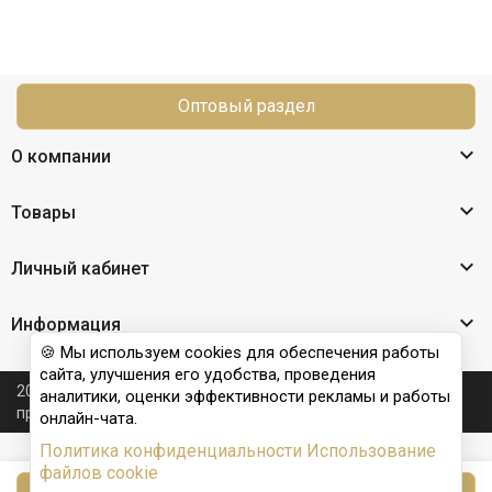
Оптовый раздел

О компании

Товары

Личный кабинет

Информация
🍪 Мы используем cookies для обеспечения работы
сайта, улучшения его удобства, проведения
2026 © Nail Club professional - официальный сайт
аналитики, оценки эффективности рекламы и работы
производителя бренда для наращивания ногтей
онлайн-чата.
Политика конфиденциальности
Использование
файлов cookie