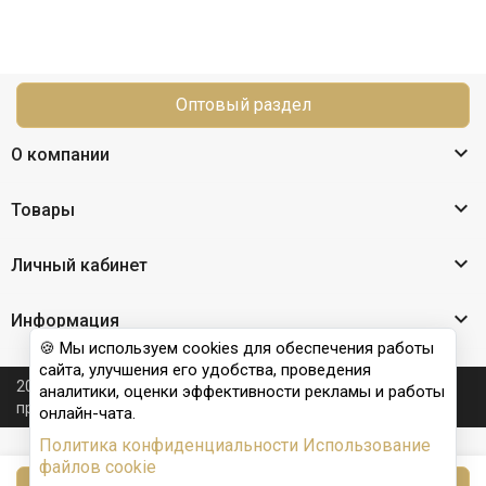
Оптовый раздел

О компании

Товары

Личный кабинет

Информация
🍪 Мы используем cookies для обеспечения работы
сайта, улучшения его удобства, проведения
2026 © Nail Club professional - официальный сайт
аналитики, оценки эффективности рекламы и работы
производителя бренда для наращивания ногтей
онлайн-чата.
Политика конфиденциальности
Использование
файлов cookie