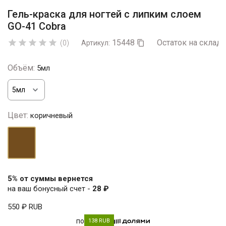
Гель-краска для ногтей с липким слоем
GO-41 Cobra
15448
Остаток на складе





(0)
Артикул:

Объём:
5мл
Цвет:
коричневый
коричневый
5% от суммы вернется
на ваш бонусный счет -
28 ₽
550 ₽
RUB
по
138 RUB