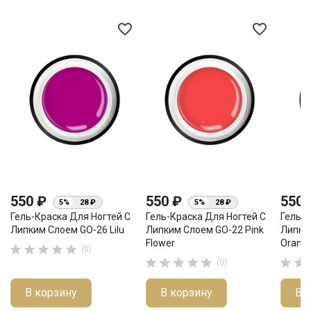
favorite_border
favorite_border
550 ₽
550 ₽
550
5%
28 ₽
5%
28 ₽
Гель-Краска Для Ногтей С
Гель-Краска Для Ногтей С
Гель-К
Липким Слоем GO-26 Lilu
Липким Слоем GO-22 Pink
Липки
Flower
Orang





(0)







(0)
В корзину
В корзину
В 