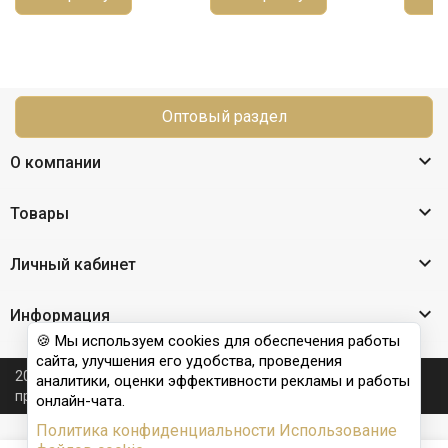
Оптовый раздел

О компании

Товары

Личный кабинет

Информация
🍪 Мы используем cookies для обеспечения работы
сайта, улучшения его удобства, проведения
2026 © Nail Club professional - официальный сайт
аналитики, оценки эффективности рекламы и работы
производителя бренда для наращивания ногтей
онлайн-чата.
Политика конфиденциальности
Использование