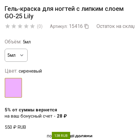
Гель-краска для ногтей с липким слоем
GO-25 Lily
15416
Остаток на складе





(0)
Артикул:

Объём:
5мл
Цвет:
сиреневый
сиреневый
5% от суммы вернется
на ваш бонусный счет -
28 ₽
550 ₽
RUB
по
138 RUB