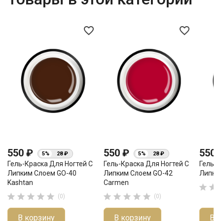
favorite_border
favorite_border
550 ₽
550 ₽
550
5%
28 ₽
5%
28 ₽
Гель-Краска Для Ногтей С
Гель-Краска Для Ногтей С
Гель-К
Липким Слоем GO-40
Липким Слоем GO-42
Липким
Kashtan
Carmen












(0)
(0)
В корзину
В корзину
В 