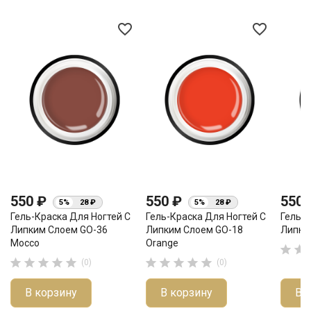
favorite_border
favorite_border
550 ₽
550 ₽
550
5%
28 ₽
5%
28 ₽
Гель-Краска Для Ногтей С
Гель-Краска Для Ногтей С
Гель-К
Липким Слоем GO-36
Липким Слоем GO-18
Липки
Mocco
Orange












(0)
(0)
В корзину
В корзину
В 