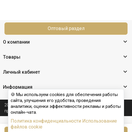
Оптовый раздел

О компании

Товары

Личный кабинет

Информация
🍪 Мы используем cookies для обеспечения работы
сайта, улучшения его удобства, проведения
2026 © Nail Club professional - официальный сайт
аналитики, оценки эффективности рекламы и работы
производителя бренда для наращивания ногтей
онлайн-чата.
Политика конфиденциальности
Использование
файлов cookie