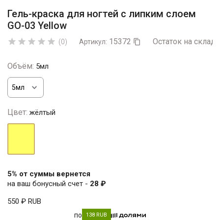
Гель-краска для ногтей с липким слоем
GO-03 Yellow
15372
Остаток на складе





(0)
Артикул:

Объём:
5мл
Цвет:
жёлтый
жёлтый
5% от суммы вернется
на ваш бонусный счет -
28 ₽
550 ₽
RUB
по
138 RUB