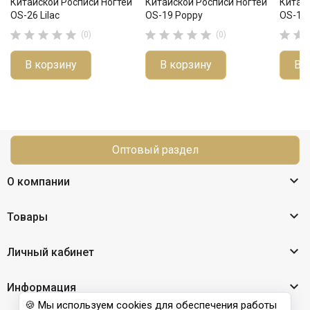
Китайской Росписи Ногтей
Китайской Росписи Ногтей
Китай
OS-26 Lilac
OS-19 Poppy
OS-11 












(0)
(0)
В корзину
В корзину
В 
Оптовый раздел

О компании

Товары

Личный кабинет

Информация
🍪 Мы используем cookies для обеспечения работы