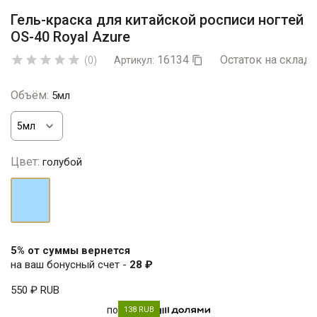
Гель-краска для китайской росписи ногтей
OS-40 Royal Azure
16134
Остаток на складе





(0)
Артикул:

Объём:
5мл
Цвет:
голубой
голубой
5% от суммы вернется
на ваш бонусный счет -
28 ₽
550 ₽
RUB
по
138 RUB