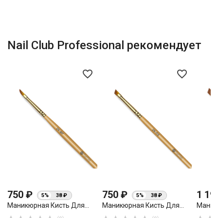
Nail Club Professional рекомендует
favorite_border
favorite_border
750 ₽
750 ₽
1 19
5%
38 ₽
5%
38 ₽
Маникюрная Кисть Для...
Маникюрная Кисть Для...
Маникю