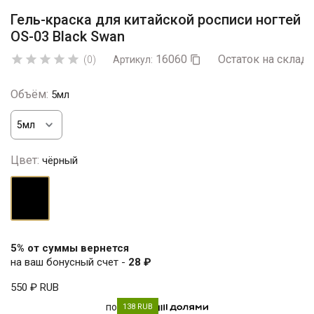
Гель-краска для китайской росписи ногтей
OS-03 Black Swan
16060
Остаток на складе





(0)
Артикул:

Объём:
5мл
Цвет:
чёрный
чёрный
5% от суммы вернется
на ваш бонусный счет -
28 ₽
550 ₽
RUB
по
138 RUB