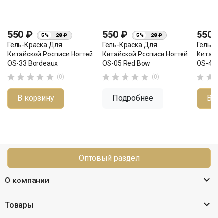
550 ₽
550 ₽
550
5%
28 ₽
5%
28 ₽
Гель-Краска Для
Гель-Краска Для
Гель-
Китайской Росписи Ногтей
Китайской Росписи Ногтей
Китай
OS-33 Bordeaux
OS-05 Red Bow
OS-42 












(0)
(0)
В корзину
Подробнее
В 
Оптовый раздел

О компании

Товары